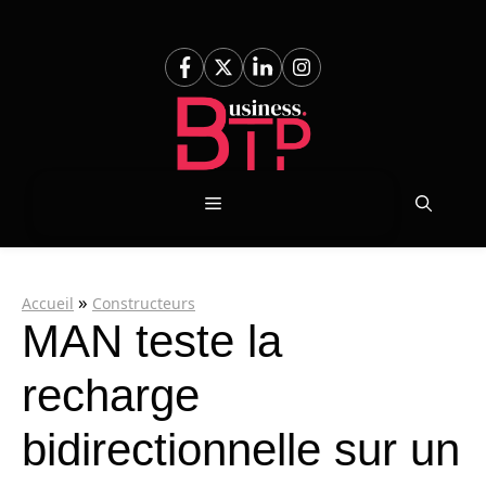
Aller
au
contenu
Menu
»
Accueil
Constructeurs
MAN teste la
recharge
bidirectionnelle sur un