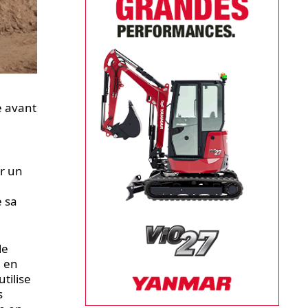
e avant
ur un
e sa
de
e en
tilise
s