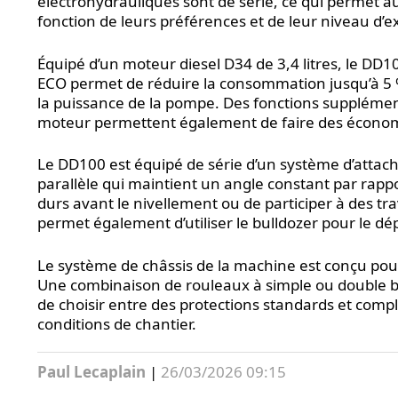
électrohydrauliques sont de série, ce qui permet a
fonction de leurs préférences et de leur niveau d’e
Équipé d’un moteur diesel D34 de 3,4 litres, le D
ECO permet de réduire la consommation jusqu’à 5 %
la puissance de la pompe. Des fonctions supplément
moteur permettent également de faire des économie
Le DD100 est équipé de série d’un système d’attache
parallèle qui maintient un angle constant par rapp
durs avant le nivellement ou de participer à des tr
permet également d’utiliser le bulldozer pour le d
Le système de châssis de la machine est conçu pour a
Une combinaison de rouleaux à simple ou double bri
de choisir entre des protections standards et comp
conditions de chantier.
Paul Lecaplain
|
26/03/2026 09:15