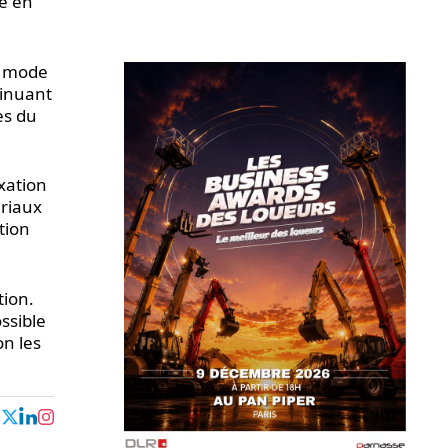
ne en
n mode
minuant
es du
xation
ériaux
tion
tion.
ssible
on les