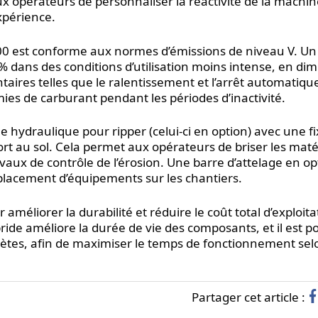
ux opérateurs de personnaliser la réactivité de la machi
xpérience.
D100 est conforme aux normes d’émissions de niveau V. U
 dans des conditions d’utilisation moins intense, en di
aires telles que le ralentissement et l’arrêt automatiqu
s de carburant pendant les périodes d’inactivité.
 hydraulique pour ripper (celui-ci en option) avec une fi
ort au sol. Cela permet aux opérateurs de briser les mat
avaux de contrôle de l’érosion. Une barre d’attelage en op
éplacement d’équipements sur les chantiers.
méliorer la durabilité et réduire le coût total d’exploita
de améliore la durée de vie des composants, et il est po
lètes, afin de maximiser le temps de fonctionnement sel
Partager cet article :