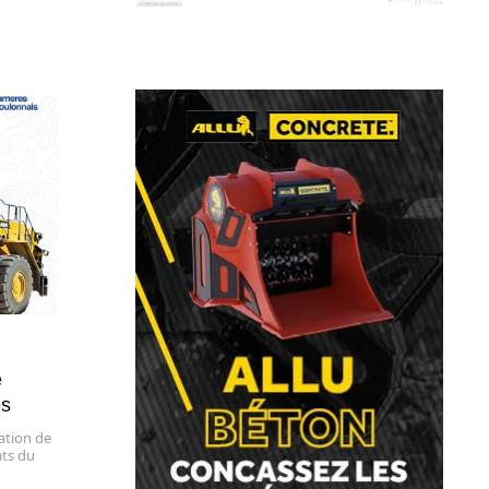
e
es
ation de
ats du