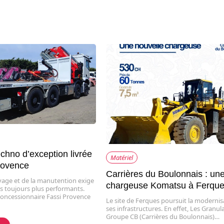
chno d’exception livrée
Matériel
rovence
Carrières du Boulonnais : un
evage et de la manutention exige
chargeuse Komatsu à Ferqu
 toujours plus performants.
oncessionnaire Fassi Provence
Le site de Ferques poursuit la modernis
ses infrastructures. En effet, Les Granul
Groupe CB (Carrières du Boulonnais)…