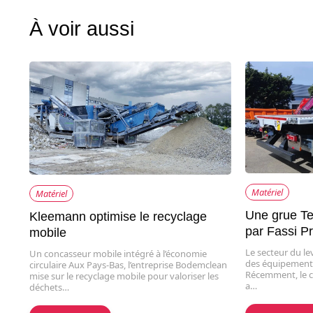
À voir aussi
Matériel
Matériel
Une grue Te
Kleemann optimise le recyclage
par Fassi P
mobile
Le secteur du l
Un concasseur mobile intégré à l’économie
des équipements
circulaire Aux Pays-Bas, l’entreprise Bodemclean
Récemment, le c
mise sur le recyclage mobile pour valoriser les
a…
déchets…