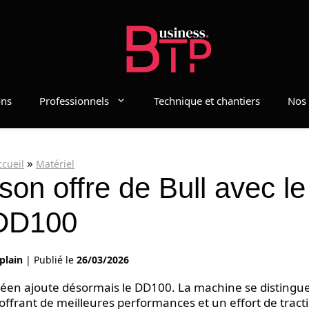
ons
Professionnels
Technique et chantiers
Nos 
»
ccueil
Matériel
on offre de Bull avec le
DD100
plain
|
Publié le
26/03/2026
Coréen ajoute désormais le DD100. La machine se distingu
 offrant de meilleures performances et un effort de tract