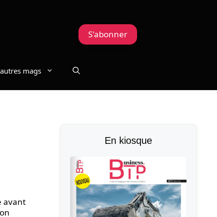
S'abonner
autres mags
En kiosque
e avant
ion