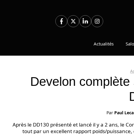
Aller
au
contenu
Actualités
Sal
A
Develon complète s
Par
Paul Leca
Après le DD130 présenté et lancé il y a 2 ans, le 
tout par un excellent rapport poids/puissance,