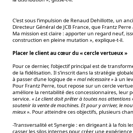
C’est sous l’impulsion de Renaud Dehillotte, un a
Directeur Général de JCB France, que Frantz Perre 
Ma mission est claire : apporter un regard neuf, i
construction en pleine mutation », explique-t-il.
Placer le client au cœur du « cercle vertueux »
Pour ce dernier, l’objectif principal est de transfor
de la fidélisation. Il s’inscrit dans la stratégie glo
à passer d’une logique de
« mal nécessaire »
à un lev
Pour Frantz Perre, tout repose sur un cercle vertueu
améliore la rentabilité des concessionnaires, leur 
service.
« Le client doit prêter à toutes nos attentions
soutenir la vente de machines. Et pour y arriver, le no
mieux »
. Pour atteindre ces objectifs, plusieurs chan
-Transversalité et Synergie : en dirigeant à la fois 
casser les silos internes pour créer une expérience c