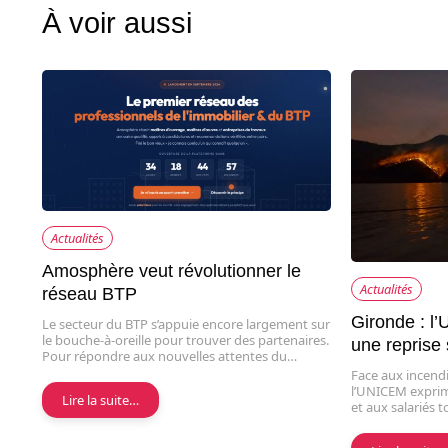
À voir aussi
Actualités
Amosphère veut révolutionner le
Actualités
réseau BTP
Gironde : l
Le secteur du BTP s’appuie encore largement sur
le bouche-à-oreille pour trouver des partenaires.
une reprise
Pour répondre aux nouvelles attentes du…
Face aux incend
l’UNICEM exprime
Lire la suite…
et aux salariés 