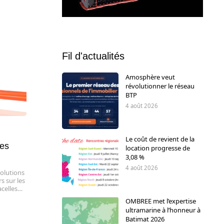
Fil d'actualités
Amosphère veut
révolutionner le réseau
BTP
4 août 2026
Le coût de revient de la
des
location progresse de
3,08 %
4 août 2026
olutions
s sur les
acelles…
OMBREE met l’expertise
ultramarine à l’honneur à
Batimat 2026