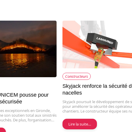
Constructeurs
Skyjack renforce la sécurité 
nacelles
’UNICEM pousse pour
 sécurisée
Skyjack poursuit le développement de s
pour améliorer la sécurité des opérateur
ies exceptionnels en Gironde,
chantiers. Le constructeur équipe ses n
 son soutien total aux sinistrés
touchés. De plus, l’organisation…
Lire la suite…