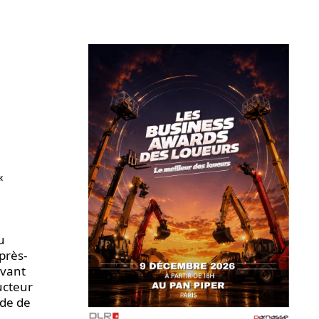
«
u
près-
Avant
ucteur
nde de