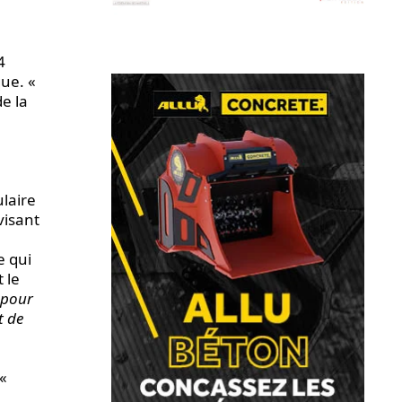
4
ue. «
e la
ulaire
visant
e qui
 le
e pour
t de
 «