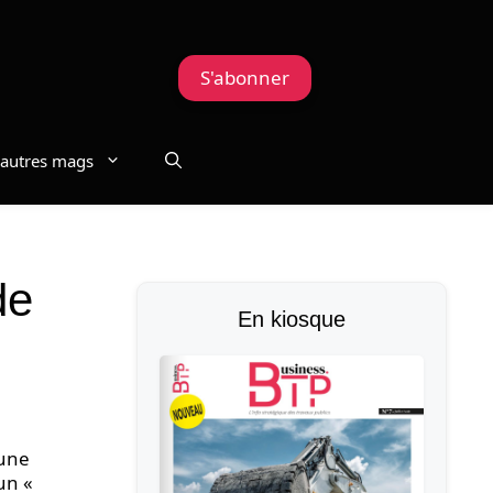
S'abonner
autres mags
de
En kiosque
 une
un «