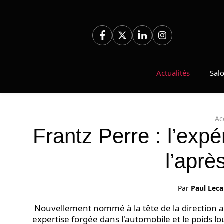
Aller
au
contenu
Actualités
Sal
Ac
Frantz Perre : l’exp
l’aprè
Par
Paul Leca
Nouvellement nommé à la tête de la direction a
expertise forgée dans l'automobile et le poids lo