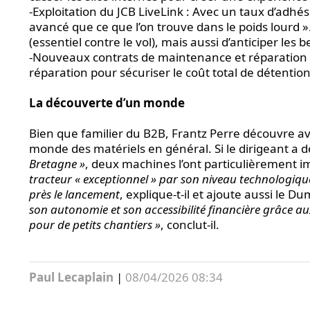
-Exploitation du JCB LiveLink : Avec un taux d’adhési
avancé que ce que l’on trouve dans le poids lourd 
(essentiel contre le vol), mais aussi d’anticiper le
-Nouveaux contrats de maintenance et réparation : 
réparation pour sécuriser le coût total de détention 
La découverte d’un monde
Bien que familier du B2B, Frantz Perre découvre av
monde des matériels en général. Si le dirigeant a d
Bretagne »
, deux machines l’ont particulièrement im
tracteur « exceptionnel » par son niveau technologique,
près le lancement
, explique-t-il et ajoute aussi le D
son autonomie et son accessibilité financière grâce a
pour de petits chantiers »
, conclut-il.
Paul Lecaplain
|
08/04/2026 08:34