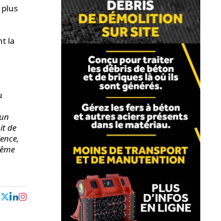
 plus
t la
u
 un
it de
lence,
même