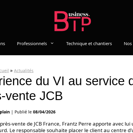
ons
Professionnels
Technique et chantiers
Nos 
»
cueil
Actualités
érience du VI au service 
s-vente JCB
plain
|
Publié le
08/04/2026
près-vente de JCB France, Frantz Perre apporte avec lui
urd. Le responsable souhaite placer le client au centre d'