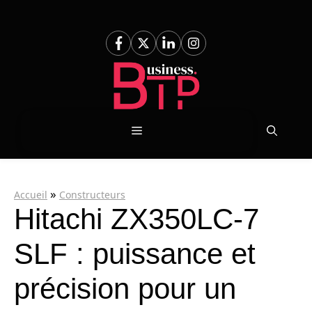
Aller
au
contenu
Menu
»
Accueil
Constructeurs
Hitachi ZX350LC-7
SLF : puissance et
précision pour un