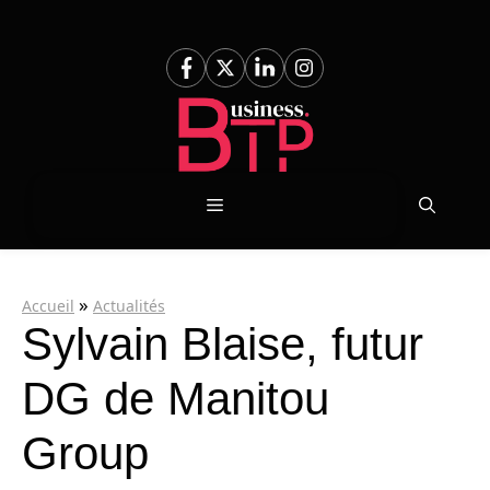
Aller
au
contenu
Menu
»
Accueil
Actualités
Sylvain Blaise, futur
DG de Manitou
Group