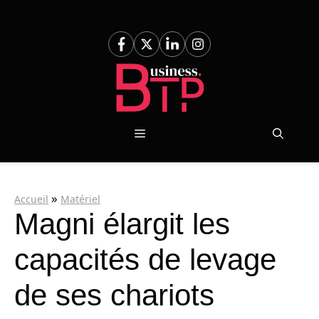
Aller
au
contenu
Menu
»
Accueil
Matériel
Magni élargit les
capacités de levage
de ses chariots