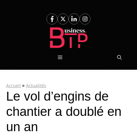
Aller
au
contenu
Menu
»
Accueil
Actualités
Le vol d’engins de
chantier a doublé en
un an