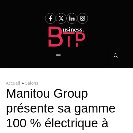
Aller
au
contenu
Menu
»
Accueil
Salons
Manitou Group
présente sa gamme
100 % électrique à