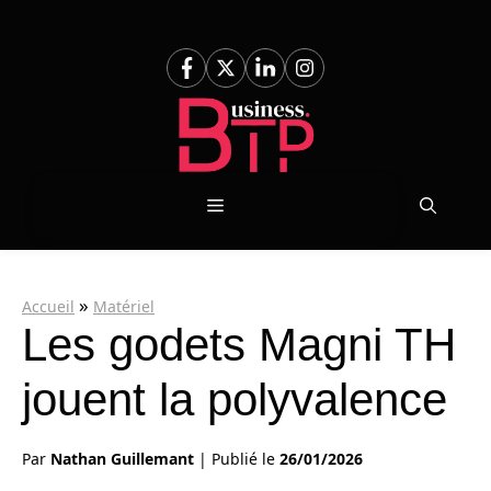
Aller
au
contenu
Menu
»
Accueil
Matériel
Les godets Magni TH
jouent la polyvalence
Par
Nathan Guillemant
|
Publié le
26/01/2026