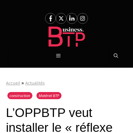
Aller
au
contenu
Menu
»
Accueil
Actualités
construction
Matériel BTP
L’OPPBTP veut
installer le « réflexe