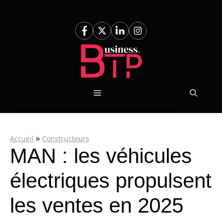
Aller
au
contenu
Menu
»
Accueil
Constructeurs
MAN : les véhicules
électriques propulsent
les ventes en 2025