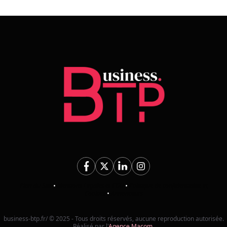
Plan du Site
•
Mentions Légales et CGU
•
Politique de confidentialité et
Cookies
•
Annonceurs
business-btp.fr/ © 2025 - Tous droits réservés, aucune reproduction autorisée.
Réalisé par l'
Agence Macom
.