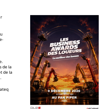
ur
du
e-
e.
s de la
t de la
.
mateq