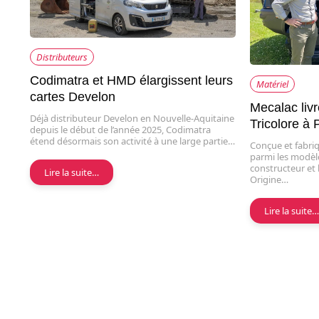
Distributeurs
Codimatra et HMD élargissent leurs
Matériel
cartes Develon
Mecalac liv
Déjà distributeur Develon en Nouvelle-Aquitaine
Tricolore à
depuis le début de l’année 2025, Codimatra
étend désormais son activité à une large partie…
Conçue et fabriq
parmi les modè
constructeur et 
Lire la suite…
Origine…
Lire la suite