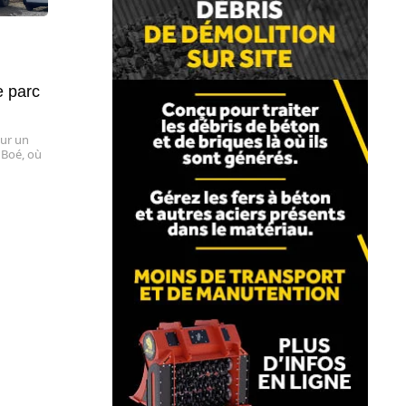
e parc
sur un
 Boé, où