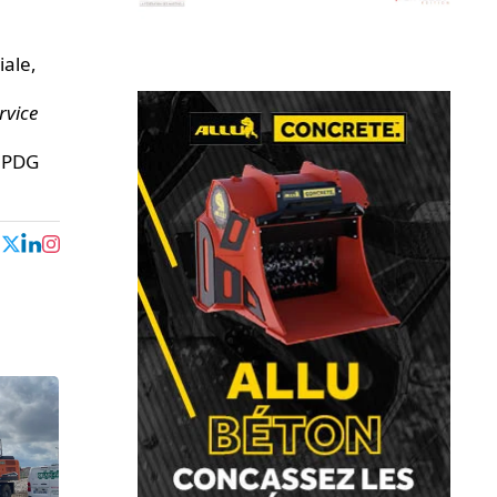
iale,
rvice
, PDG