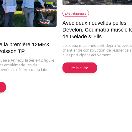
Distributeurs
Avec deux nouvelles pelles
Develon, Codimatra muscle l
de Gelade & Fils
re la première 12MRX
Les deux machines sont déjà à l’œuvre 
chantier de construction de résidence à
 Poisson TP
elles participent activement…
uée à Annecy, la Série-12 figure
les emblématiques du
Lire la suite…
bénéficie désormais du label
…