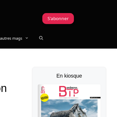
S'abonner
autres mags
En kiosque
on