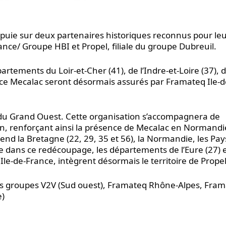
ppuie sur deux partenaires historiques reconnus pour le
ance/ Groupe HBI et Propel, filiale du groupe Dubreuil.
artements du Loir-et-Cher (41), de l’Indre-et-Loire (37), 
service Mecalac seront désormais assurés par Framateq Ile-d
 du Grand Ouest. Cette organisation s’accompagnera de
n, renforçant ainsi la présence de Mecalac en Normandi
nd la Bretagne (22, 29, 35 et 56), la Normandie, les Pay
ue dans ce redécoupage, les départements de l’Eure (27) e
Ile-de-France, intègrent désormais le territoire de Propel
 les groupes V2V (Sud ouest), Framateq Rhône-Alpes, Fra
e)