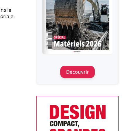
ns le
oriale.
Découvrir