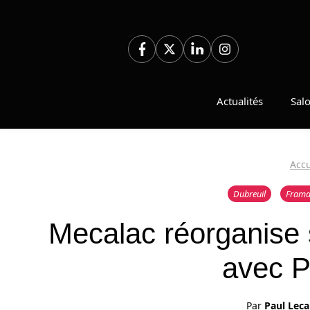
Aller
au
contenu
Actualités
Sal
Accu
Dubreuil
Frama
Mecalac réorganise 
avec P
Par
Paul Leca