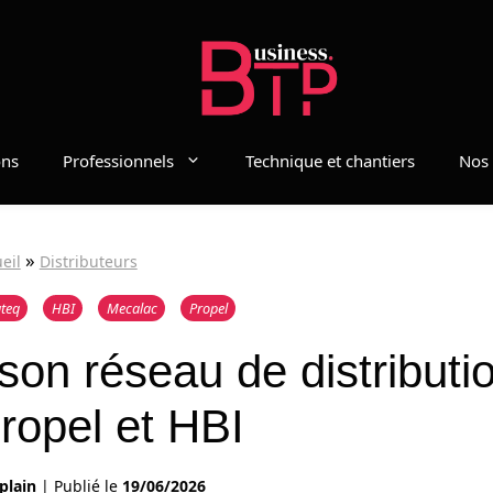
ons
Professionnels
Technique et chantiers
Nos 
»
eil
Distributeurs
teq
HBI
Mecalac
Propel
son réseau de distributi
ropel et HBI
plain
|
Publié le
19/06/2026