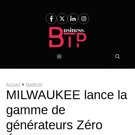
Aller
au
contenu
Menu
»
Accueil
Matériel
MILWAUKEE lance la
gamme de
générateurs Zéro