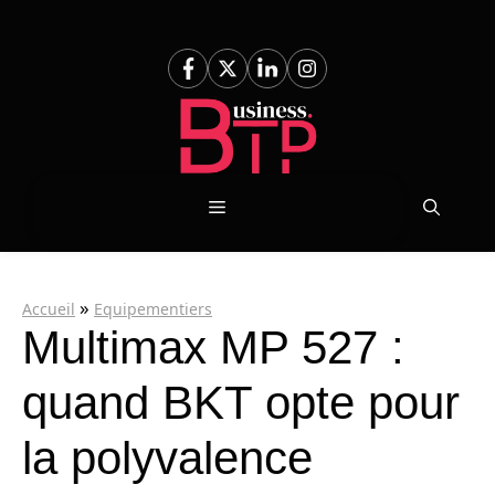
Aller
au
contenu
Menu
»
Accueil
Equipementiers
Multimax MP 527 :
quand BKT opte pour
la polyvalence