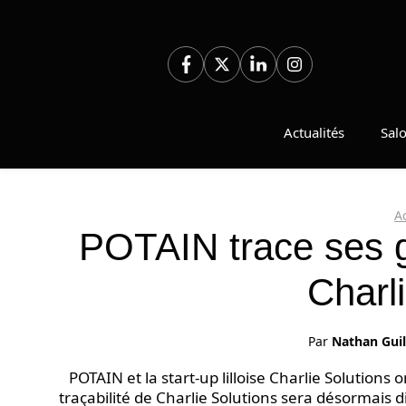
Aller
au
contenu
Actualités
Sal
A
POTAIN trace ses g
Charl
Par
Nathan Gui
POTAIN et la start-up lilloise Charlie Solutions o
traçabilité de Charlie Solutions sera désormais d