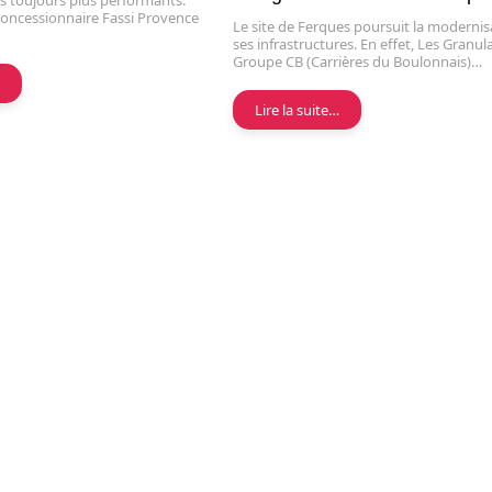
 toujours plus performants.
oncessionnaire Fassi Provence
Le site de Ferques poursuit la modernis
ses infrastructures. En effet, Les Granul
Groupe CB (Carrières du Boulonnais)…
…
Lire la suite…