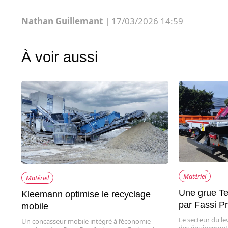
Nathan Guillemant
|
17/03/2026 14:59
À voir aussi
Matériel
Matériel
Une grue Te
Kleemann optimise le recyclage
par Fassi P
mobile
Le secteur du l
Un concasseur mobile intégré à l’économie