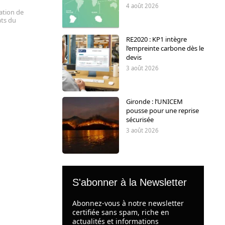
4 août 2026
ation de
ats du
RE2020 : KP1 intègre
l’empreinte carbone dès le
devis
3 août 2026
Gironde : l’UNICEM
pousse pour une reprise
sécurisée
3 août 2026
S'abonner à la Newsletter
Abonnez-vous à notre newsletter
certifiée sans spam, riche en
actualités et informations