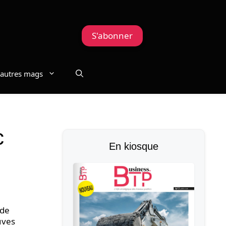
S'abonner
autres mags
c
En kiosque
 de
uves