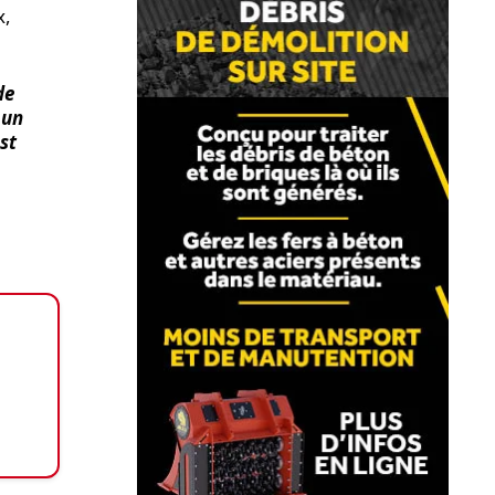
x,
de
 un
st