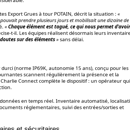
nsidérable.
es Export Grues à tour POTAIN, décrit la situation :
«
i pouvait prendre plusieurs jours et mobilisait une dizaine de
é.
«
Chaque élément est tagué, ce qui nous permet d’avoi
écise-t-il. Les équipes réalisent désormais leurs inventair
 doutes sur des éléments
»
sans délai.
r durci (norme IP69K, autonomie 15 ans), conçu pour les
tournantes scannent régulièrement la présence et la
 Charlie Connect complète le dispositif : un opérateur qu
tion.
 données en temps réel. Inventaire automatisé, localisat
ocuments réglementaires, suivi des entrées/sorties et
res et sécuritaires