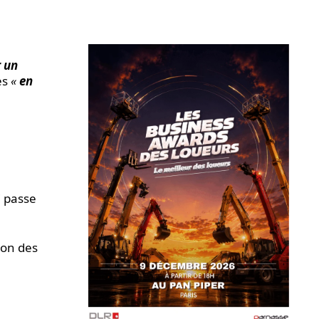
r un
es
«
en
i passe
ion des