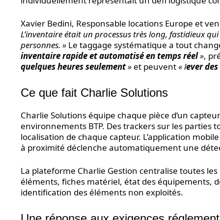
individuellement représentait un défi logistique co
Xavier Bedini, Responsable locations Europe et vent
L’inventaire était un processus très long, fastidieux qu
personnes. »
Le taggage systématique a tout chang
inventaire rapide et automatisé en temps réel
»
, pr
quelques heures seulement
»
et peuvent
« l
ever des
Ce que fait Charlie Solutions
Charlie Solutions équipe chaque pièce d’un capteu
environnements BTP. Des trackers sur les parties 
localisation de chaque capteur. L’application mobile
à proximité déclenche automatiquement une détec
La plateforme Charlie Gestion centralise toutes les
éléments, fiches matériel, état des équipements, d
identification des éléments non exploités.
Une réponse aux exigences réglementai