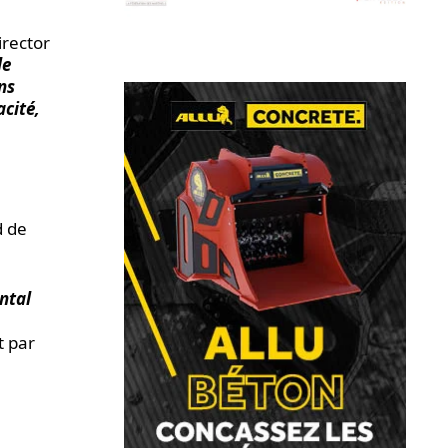
irector
de
ns
acité,
d de
ntal
t par