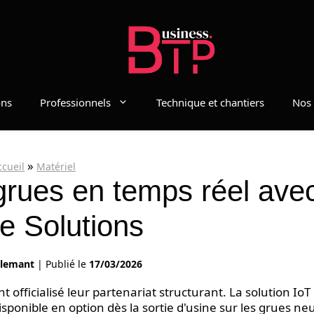
ons
Professionnels
Technique et chantiers
Nos 
»
ccueil
Matériel
rues en temps réel ave
ie Solutions
llemant
|
Publié le
17/03/2026
nt officialisé leur partenariat structurant. La solution IoT
isponible en option dès la sortie d'usine sur les grues ne