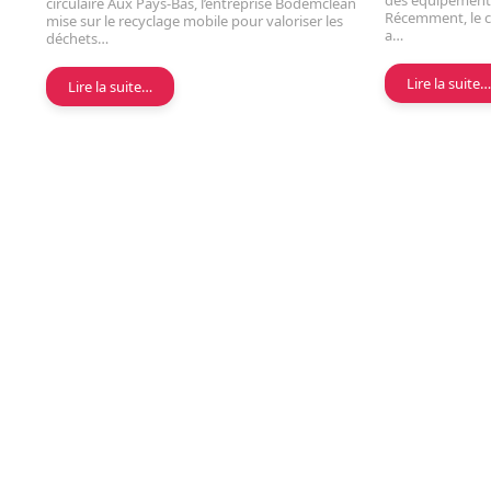
des équipements
circulaire Aux Pays-Bas, l’entreprise Bodemclean
Récemment, le c
mise sur le recyclage mobile pour valoriser les
a…
déchets…
Lire la suite
Lire la suite…