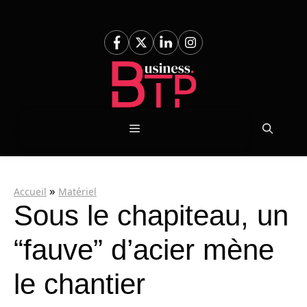
Aller
au
contenu
Menu
»
Accueil
Matériel
Sous le chapiteau, un
“fauve” d’acier mène
le chantier