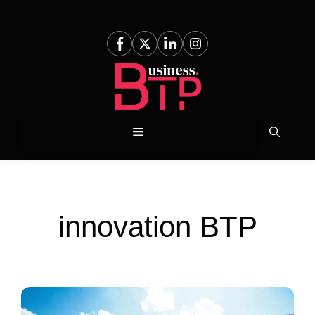
Aller
au
contenu
Menu
innovation BTP