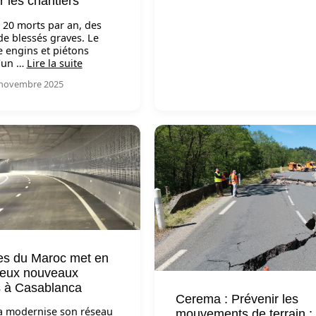
r les chantiers
t 20 morts par an, des
de blessés graves. Le
e engins et piétons
l’un …
Lire la suite
6 novembre 2025
es du Maroc met en
deux nouveaux
 à Casablanca
Cerema : Prévenir les
a modernise son réseau
mouvements de terrain : 