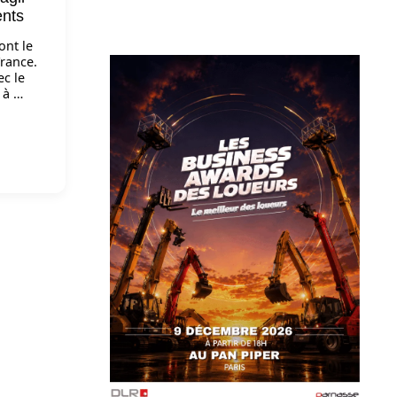
ents
ont le
rance.
c le
 à …