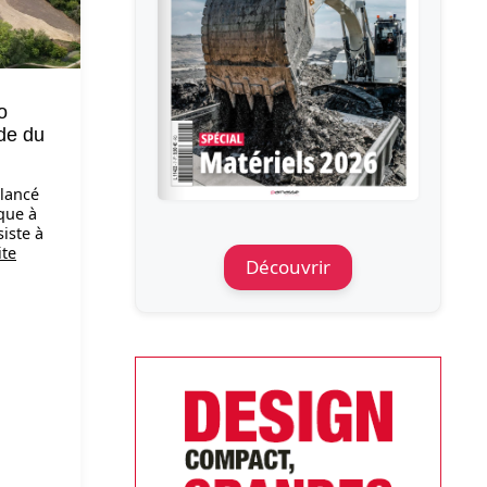
o
ide du
 lancé
que à
siste à
ite
Découvrir