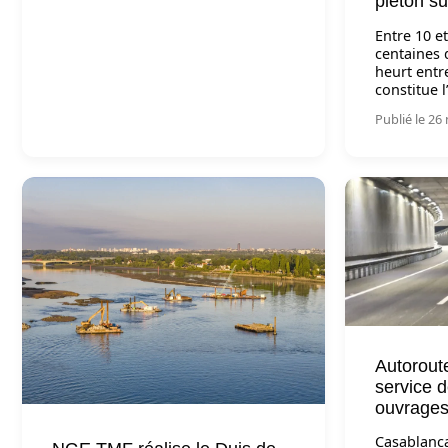
piéton su
Entre 10 e
centaines 
heurt entr
constitue 
Publié le 2
Autorout
service 
ouvrages
Casablanc