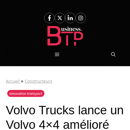
Aller
au
contenu
Menu
»
Accueil
Constructeurs
innovation transport
Volvo Trucks lance un
Volvo 4×4 amélioré