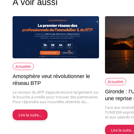
À voir aussi
Actualités
Amosphère veut révolutionner le
Actualités
réseau BTP
Gironde : l
Le secteur du BTP s’appuie encore largement sur
le bouche-à-oreille pour trouver des partenaires.
une reprise
Pour répondre aux nouvelles attentes du…
Face aux incend
l’UNICEM exprime
Lire la suite…
et aux salariés 
Lire la suite