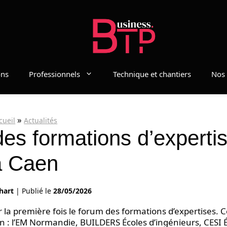
ons
Professionnels
Technique et chantiers
Nos 
»
cueil
Actualités
des formations d’experti
à Caen
hart
|
Publié le
28/05/2026
 la première fois le forum des formations d’expertises. C
aen : l’EM Normandie, BUILDERS Écoles d’ingénieurs, CESI 