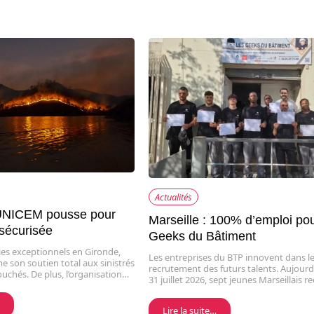
Actualités
’UNICEM pousse pour
Marseille : 100% d’emploi pou
 sécurisée
Geeks du Bâtiment
ies exceptionnels en Gironde,
Les entreprises du BTP innovent dans l
 son soutien total aux sinistrés
recrutement des futurs talents. Aujourd’
touchés. De plus, l’organisation…
31 juillet 2026, sept jeunes Marseillais 
…
Lire la suite…