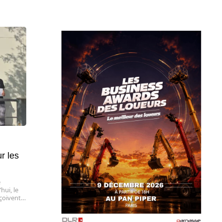
r les
e
hui, le
reçoivent…