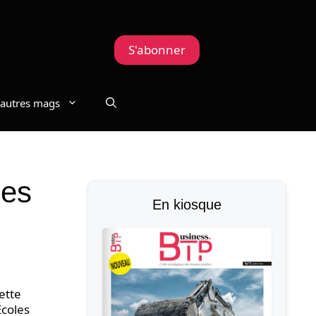
S'abonner
autres mags
ses
En kiosque
ette
Écoles