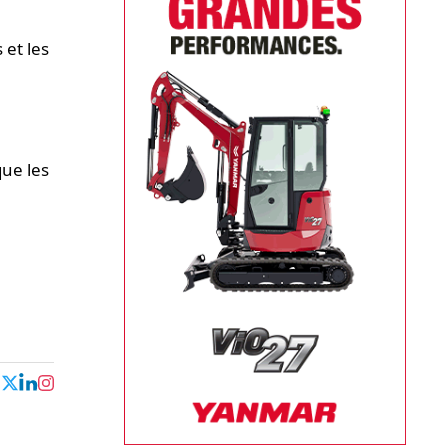
et les
ue les