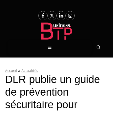
Aller
au
contenu
Menu
»
Accueil
Actualités
DLR publie un guide
de prévention
sécuritaire pour