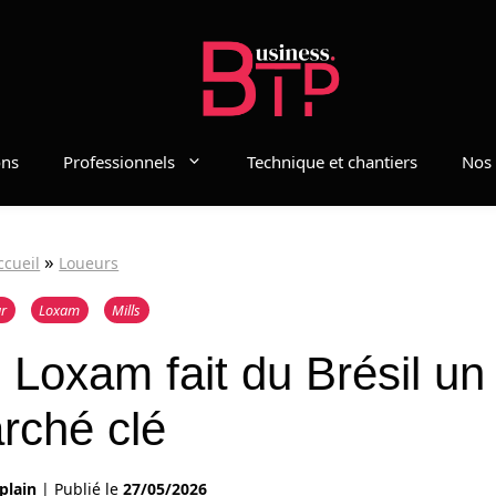
ons
Professionnels
Technique et chantiers
Nos 
»
ccueil
Loueurs
r
Loxam
Mills
, Loxam fait du Brésil un
rché clé
plain
|
Publié le
27/05/2026