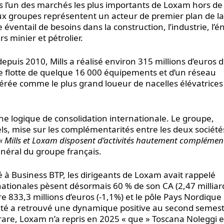
s l’un des marchés les plus importants de Loxam hors de
eux groupes représentent un acteur de premier plan de la
éventail de besoins dans la construction, l’industrie, l’é
s minier et pétrolier.
puis 2010, Mills a réalisé environ 315 millions d’euros 
une flotte de quelque 16 000 équipements et d’un réseau
érée comme le plus grand loueur de nacelles élévatrices
une logique de consolidation internationale. Le groupe,
ls, mise sur les complémentarités entre les deux société
« Mills et Loxam disposent d’activités hautement complémen
énéral du groupe français.
dé à Business BTP, les dirigeants de Loxam avait rappelé
ernationales pèsent désormais 60 % de son CA (2,47 milliar
e 833,3 millions d’euros (-1,1%) et le pôle Pays Nordique
ctivité a retrouvé une dynamique positive au second semest
rare, Loxam n’a repris en 2025 « que » Toscana Noleggi 