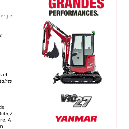
nergie,
de
s et
taires
ds
 645,2
re. A
en