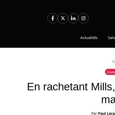
Aller
au
contenu
Actualités
Sal
A
Loueu
En rachetant Mills
ma
Par
Paul Leca