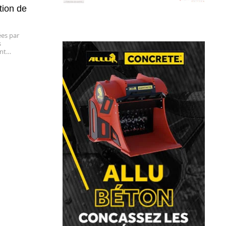
tion de
ées par
s
ant…