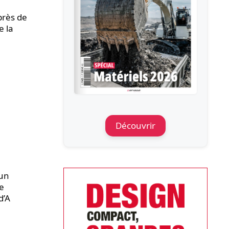
près de
e la
Découvrir
 un
le
d’A