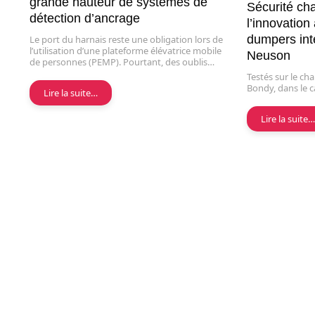
grande hauteur de systèmes de
Sécurité ch
détection d’ancrage
l’innovatio
dumpers int
Le port du harnais reste une obligation lors de
l’utilisation d’une plateforme élévatrice mobile
Neuson
de personnes (PEMP). Pourtant, des oublis…
Testés sur le ch
Bondy, dans le c
Lire la suite…
Lire la suite