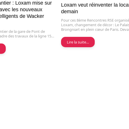
antier : Loxam mise sur
Loxam veut réinventer la loca
n avec les nouveaux
demain
elligents de Wacker
Pour ces 8ème Rencontres RSE organis
Loxam, changement de décor : Le Palai
Brongniart en plein cœur de Paris. Dev
antier de la gare de Pont de
adre des travaux de la ligne 15…
Lire la suite…
…