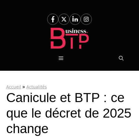
Aller
au
contenu
Menu
»
Accueil
Actualités
Canicule et BTP : ce
que le décret de 2025
change