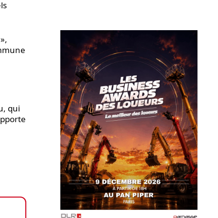
ls
»,
commune
, qui
 apporte