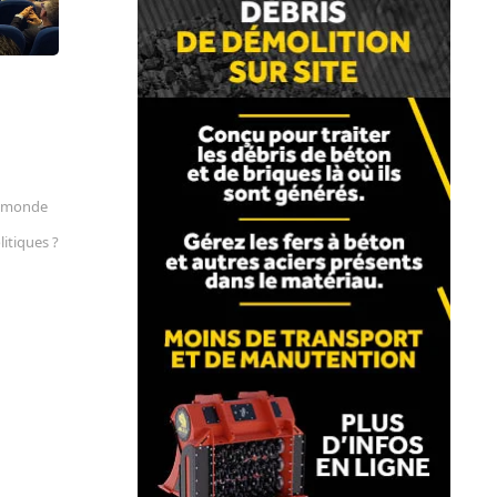
n monde
litiques ?