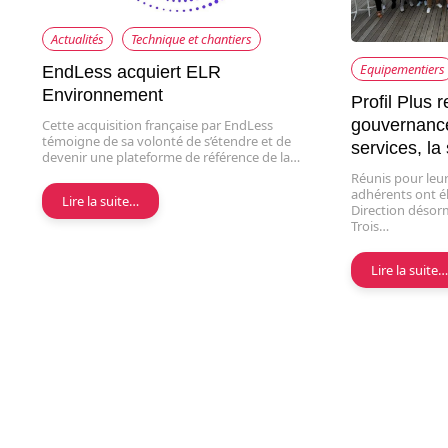
Actualités
Technique et chantiers
Equipementiers
EndLess acquiert ELR
Environnement
Profil Plus 
gouvernance
Cette acquisition française par EndLess
témoigne de sa volonté de s’étendre et de
services, la 
devenir une plateforme de référence de la…
Réunis pour leur
adhérents ont é
Lire la suite…
Direction déso
Trois…
Lire la suite