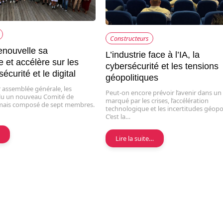
Constructeurs
renouvelle sa
L’industrie face à l’IA, la
 et accélère sur les
cybersécurité et les tensions
sécurité et le digital
géopolitiques
 assemblée générale, les
Peut-on encore prévoir l’avenir dans u
lu un nouveau Comité de
marqué par les crises, l’accélération
rmais composé de sept membres.
technologique et les incertitudes géopo
C’est la…
…
Lire la suite…