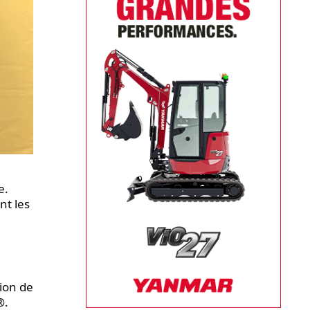
e.
nt les
ion de
®.