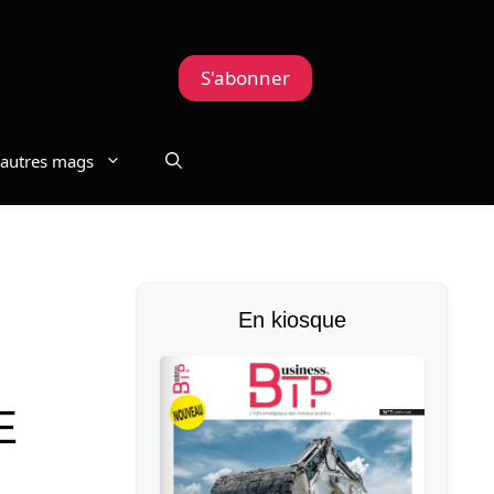
S'abonner
autres mags
En kiosque
E