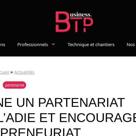
ons
Professionnels
Technique et chantiers
Nos 
»
cueil
Actualités
partenariat
NE UN PARTENARIAT
L’ADIE ET ENCOURAG
EPRENEURIAT