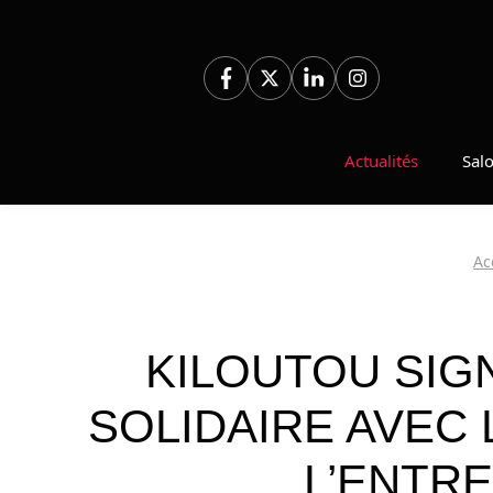
Aller
au
contenu
Actualités
Sal
Ac
KILOUTOU SIG
SOLIDAIRE AVEC 
L’ENTR