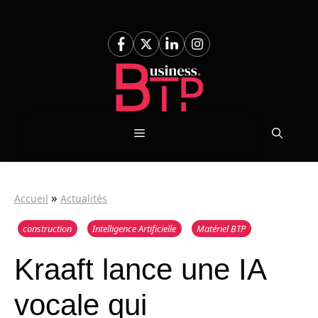
Aller
au
contenu
Menu
»
Accueil
Actualités
construction
Intelligence Artificielle
Matériel BTP
Kraaft lance une IA
vocale qui