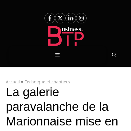
Aller
au
contenu
Menu
»
Accueil
Technique et chantiers
La galerie
paravalanche de la
Marionnaise mise en