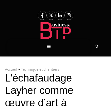
Aller
au
contenu
Menu
»
Accueil
Technique et chantiers
L’échafaudage
Layher comme
œuvre d’art à