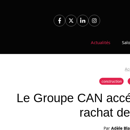
Aller
au
contenu
Actualités
Sal
Ac
construction
Le Groupe CAN accél
rachat d
Par
Adèle Bl