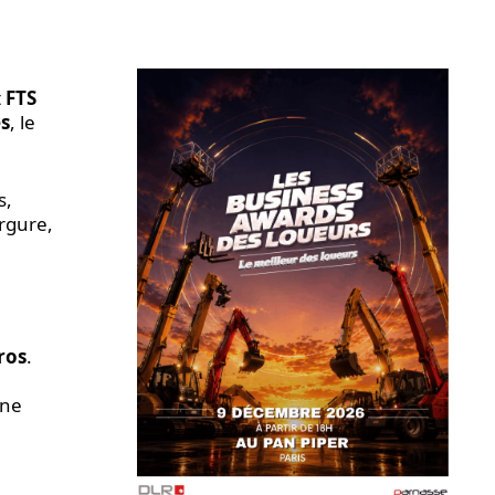
t
FTS
es
, le
s,
ergure,
ros
.
une