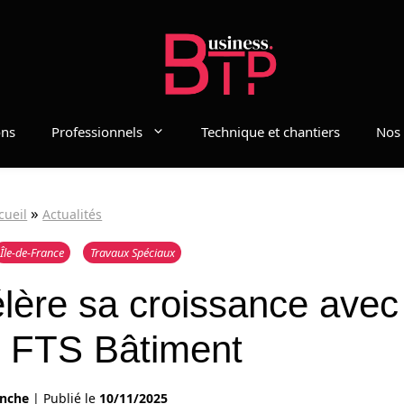
ons
Professionnels
Technique et chantiers
Nos 
»
cueil
Actualités
Île-de-France
Travaux Spéciaux
ère sa croissance avec 
e FTS Bâtiment
anche
|
Publié le
10/11/2025