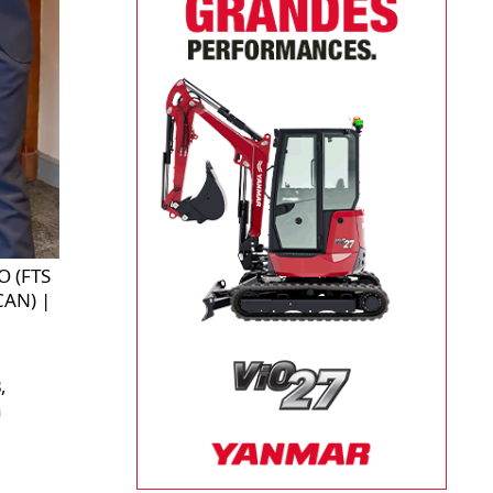
O (FTS
CAN) |
s
,
à