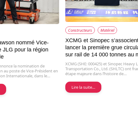
Constructeurs
Matériel
XCMG et Sinopec s’associent
awson nommé Vice-
lancer la première grue circul
e JLG pour la région
sur rail de 14 000 tonnes au
le
XCMG (SHE: 000425) et Sinopec Heavy L
annonce la nomination de
Transportation Co., Ltd. (SHLTC) ont fr
 au poste de Vice-Président en
étape majeure dans l’histoire de…
ion Internationale, dans le…
Lire la suite…
…