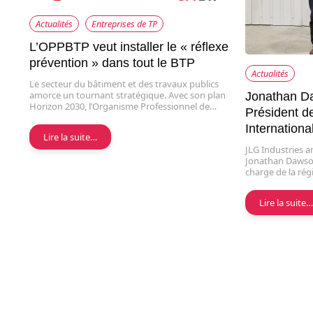
Actualités
Entreprises de TP
L’OPPBTP veut installer le « réflexe
prévention » dans tout le BTP
Actualités
Le secteur du bâtiment et des travaux publics
amorce un tournant stratégique. Avec son plan
Jonathan D
Horizon 2030, l’Organisme Professionnel de…
Président d
Internationa
Lire la suite…
JLG Industries 
Jonathan Dawson
charge de la rég
Lire la suite