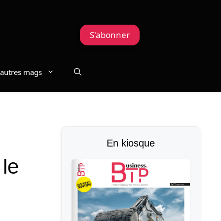
S'abonner
autres mags
En kiosque
le