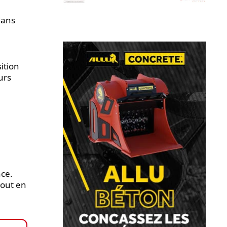
dans
ition
urs
nce.
out en