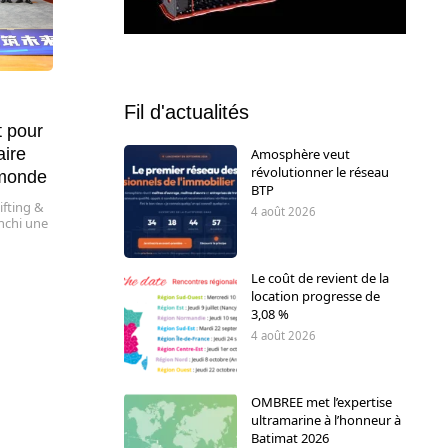
Fil d'actualités
 pour
aire
Amosphère veut
révolutionner le réseau
 monde
BTP
ifting &
4 août 2026
anchi une
Le coût de revient de la
location progresse de
3,08 %
4 août 2026
OMBREE met l’expertise
ultramarine à l’honneur à
Batimat 2026