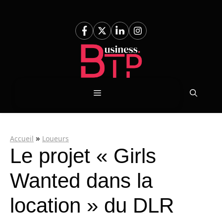
Aller
au
contenu
Menu
»
Accueil
Loueurs
Le projet « Girls
Wanted dans la
location » du DLR