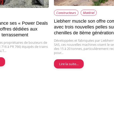
Constructeurs
Matériel
Liebherr muscle son offre co
lance ses « Power Deals
avec trois nouvelles pelles su
 offres dédiées aux
chenilles de 8ème génération
e terrassement
Développées et fabriquées par Liebherr
les propriétaires de bouteurs de
SAS, ces nouvelles machines visent le 
 716 à PR 766) équipés de trains
des 15 à 20 tonnes, particulièrement re
ALT…
pour…
…
Lire la suite…