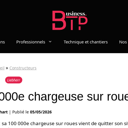
ons
Professionnels
Technique et chantiers
Nos 
»
eil
Constructeurs
Liebherr
0 000e chargeuse sur ro
hart
|
Publié le
05/05/2026
: sa 100 000e chargeuse sur roues vient de quitter son si