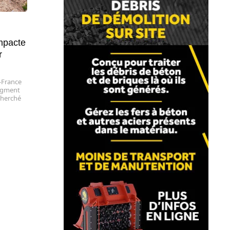
mpacte
r
-France
segment
cherché