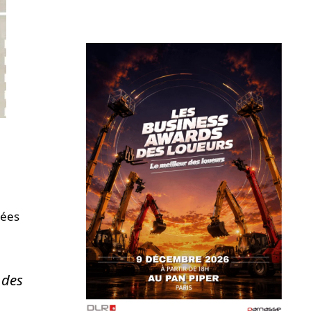
sées
 des