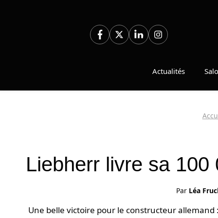
Aller
au
contenu
Actualités
Sal
Accu
Liebherr livre sa 10
Par
Léa Fruc
Une belle victoire pour le constructeur allemand 