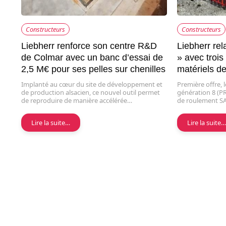
Constructeurs
Constructeurs
Liebherr renforce son centre R&D
Liebherr re
de Colmar avec un banc d’essai de
» avec trois
2,5 M€ pour ses pelles sur chenilles
matériels d
Implanté au cœur du site de développement et
Première offre, 
de production alsacien, ce nouvel outil permet
génération 8 (PR
de reproduire de manière accélérée…
de roulement S
Lire la suite…
Lire la suite