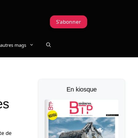
S'abonner
autres mags
En kiosque
ues
te de