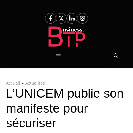
Aller
au
contenu
Menu
»
Accueil
Actualités
L’UNICEM publie son
manifeste pour
sécuriser