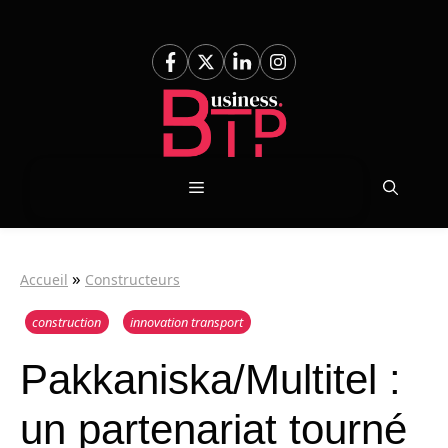
Aller
au
contenu
Menu
»
Accueil
Constructeurs
construction
innovation transport
Pakkaniska/Multitel :
un partenariat tourné