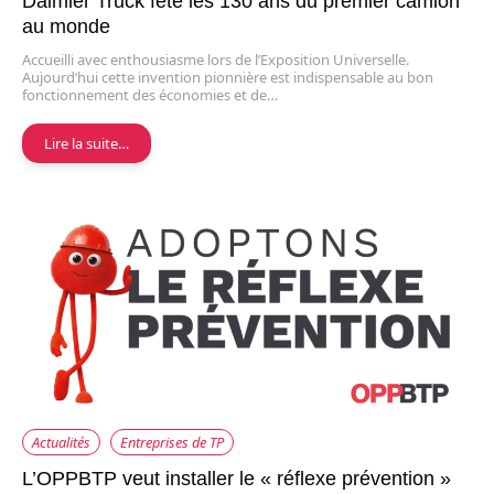
Daimler Truck fête les 130 ans du premier camion
au monde
Accueilli avec enthousiasme lors de l’Exposition Universelle.
Aujourd’hui cette invention pionnière est indispensable au bon
fonctionnement des économies et de…
Lire la suite…
Actualités
Entreprises de TP
L’OPPBTP veut installer le « réflexe prévention »