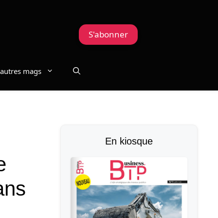
S'abonner
autres mags
En kiosque
e
ans