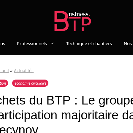
ons
Professionnels
Technique et chantiers
Nos 
»
cueil
Actualités
tion
économie circulaire
chets du BTP : Le group
rticipation majoritaire d
ecynov