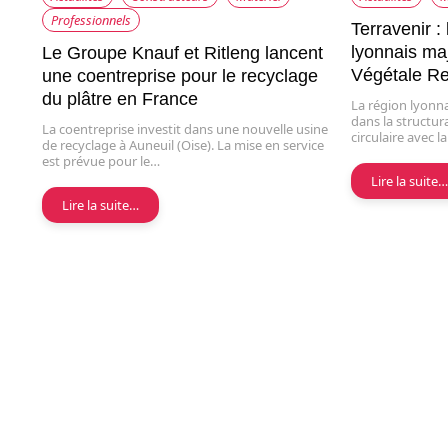
Professionnels
Terravenir : 
lyonnais maj
Le Groupe Knauf et Ritleng lancent
Végétale R
une coentreprise pour le recyclage
du plâtre en France
La région lyonna
dans la structur
La coentreprise investit dans une nouvelle usine
circulaire avec l
de recyclage à Auneuil (Oise). La mise en service
est prévue pour le…
Lire la suite
Lire la suite…