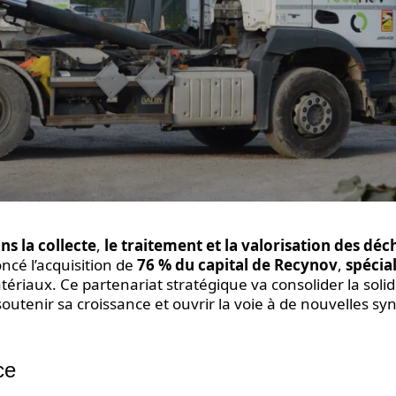
ns la collecte
,
le traitement et la valorisation des déc
ncé l’acquisition de
76 % du capital de Recynov
,
spécial
riaux. Ce partenariat stratégique va consolider la solid
utenir sa croissance et ouvrir la voie à de nouvelles sy
ce