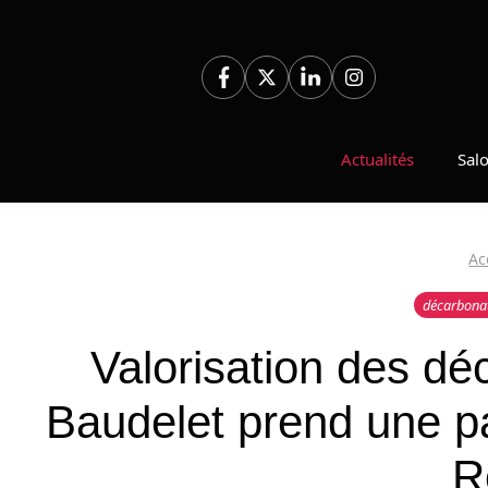
Aller
au
contenu
Actualités
Sal
Ac
décarbona
Valorisation des dé
Baudelet prend une pa
R