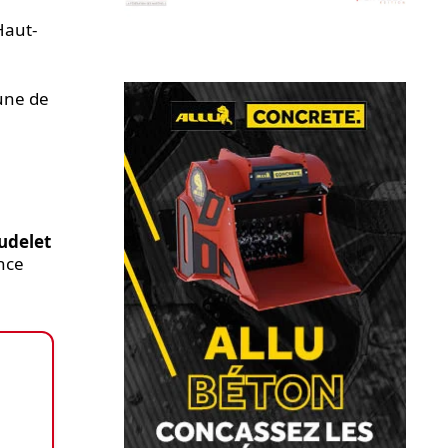
Haut-
mune de
udelet
ence