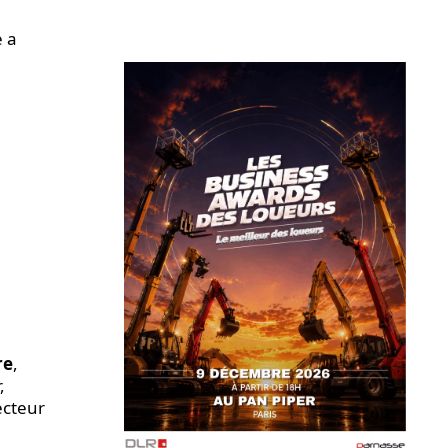
e a
re
,
,
ecteur