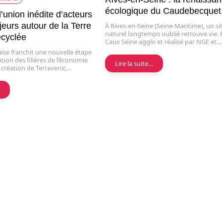
écologique du Caudebecquet
l’union inédite d’acteurs
eurs autour de la Terre
À Rives-en-Seine (Seine-Maritime), un si
naturel longtemps oublié retrouve vie. 
ecyclée
Caux Seine agglo et réalisé par NGE et…
ise franchit une nouvelle étape
ation des filières de l’économie
Lire la suite…
a création de Terravenir,…
…