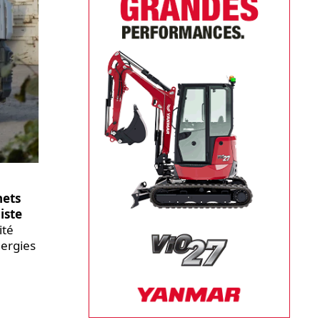
hets
iste
ité
nergies