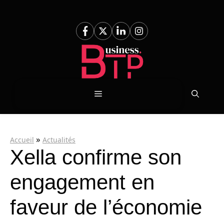
Aller
au
contenu
Menu
»
Accueil
Actualités
Xella confirme son
engagement en
faveur de l’économie