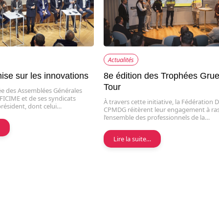
Actualités
ise sur les innovations
8e édition des Trophées Gru
Tour
née des Assemblées Générales
 FICIME et de ses syndicats
À travers cette initiative, la Fédération D
 président, dont celui…
CPMDG réitèrent leur engagement à ra
l’ensemble des professionnels de la…
…
Lire la suite…