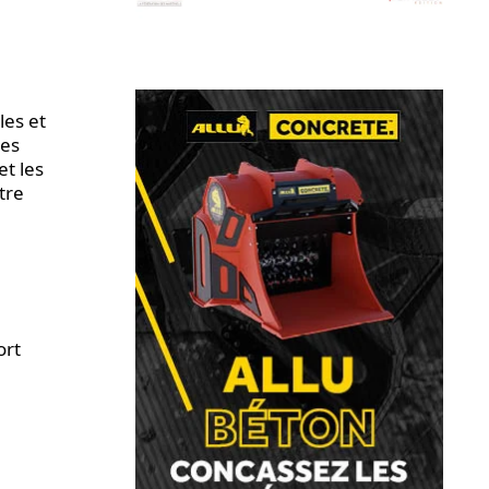
les et
ues
et les
tre
ort