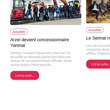
Actualités
Actualités
Le Seimat m
Arzel devient concessionnaire
Yanmar
Lors de la jour
conjointes de la
Yanmar Compact Equipment (Yanmar CE)
affiliés, chaque
accueille un nouveau partenaire dans son
réseau de concessionnaires officiels : Arzel,
Lire la suite
acteur breton historique de…
Lire la suite…