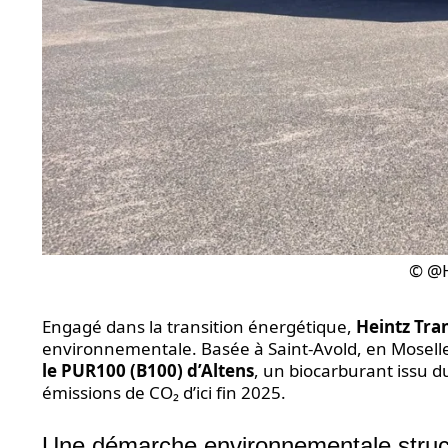
© @H
Engagé dans la transition énergétique,
Heintz Tra
environnementale. Basée à Saint-Avold, en Moselle, 
le PUR100 (B100) d’Altens
, un biocarburant issu d
émissions de CO₂ d’ici fin 2025.
Une démarche environnementale struc