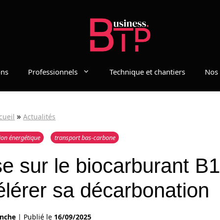
ons
Professionnels
Technique et chantiers
Nos 
»
cueil
Actualités
ion énergétique
transport bas-carbone
se sur le biocarburant B
élérer sa décarbonation
anche
|
Publié le
16/09/2025