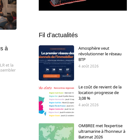
Fil d'actualités
es à
Amosphère veut
révolutionner le réseau
BTP
LR et la
4 août 2026
ssembler
Le coût de revient de la
location progresse de
3,08 %
4 août 2026
OMBREE met l’expertise
ultramarine à l’honneur à
Batimat 2026