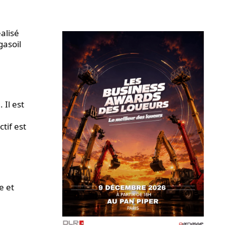
alisé
gasoil
 Il est
tif est
e et