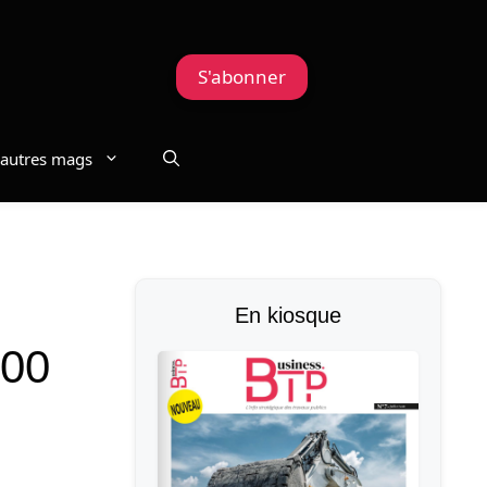
S'abonner
autres mags
En kiosque
100