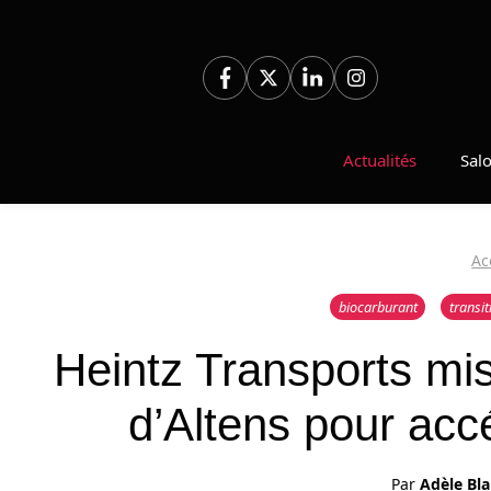
Aller
au
contenu
Actualités
Sal
Ac
biocarburant
transit
Heintz Transports mi
d’Altens pour acc
Par
Adèle Bl