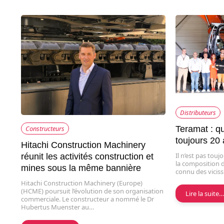
Distributeurs
Constructeurs
Teramat : q
toujours 20
Hitachi Construction Machinery
Il n’est pas tou
réunit les activités construction et
la composition d
mines sous la même bannière
connu des vicis
Hitachi Construction Machinery (Europe)
(HCME) poursuit l’évolution de son organisation
Lire la suite
commerciale. Le constructeur a nommé le Dr
Hubertus Muenster au…