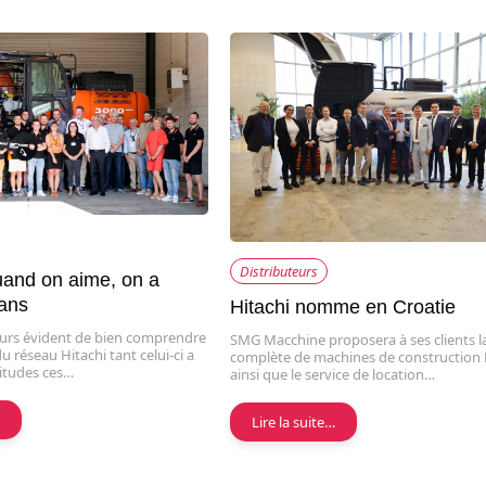
Distributeurs
uand on aime, on a
 ans
Hitachi nomme en Croatie
jours évident de bien comprendre
SMG Macchine proposera à ses clients
u réseau Hitachi tant celui-ci a
complète de machines de construction 
situdes ces…
ainsi que le service de location…
…
Lire la suite…