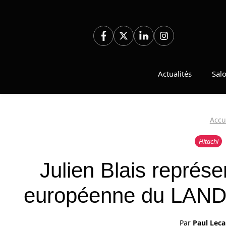
Aller
au
contenu
Actualités
Sal
Accu
Hitachi
Julien Blais représe
européenne du LAND
Par
Paul Leca