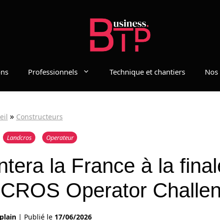
ons
Professionnels
Technique et chantiers
Nos 
»
eil
Constructeurs
Landcros
Operateur
ntera la France à la final
CROS Operator Challe
plain
|
Publié le
17/06/2026