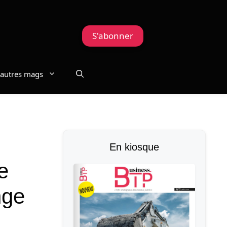
S'abonner
autres mags
En kiosque
e
nge