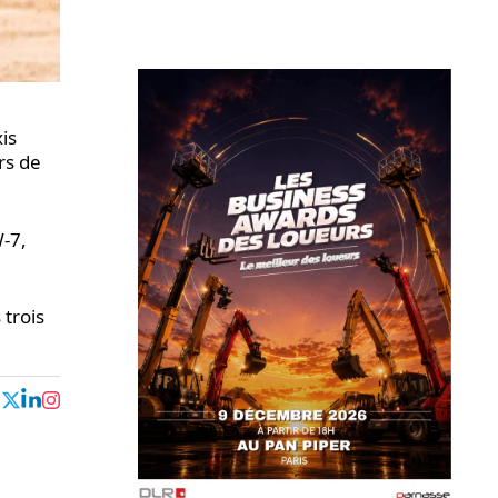
is
rs de
W-7,
trois