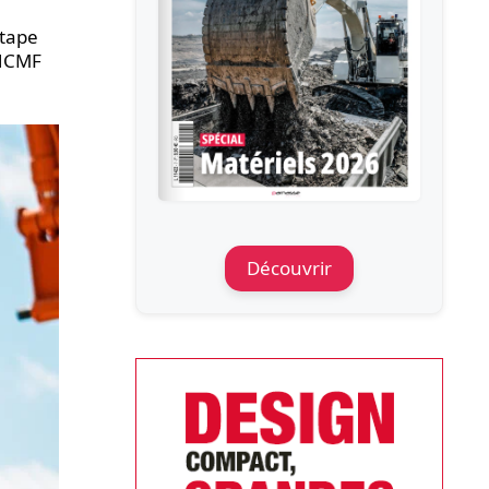
étape
 HCMF
Découvrir