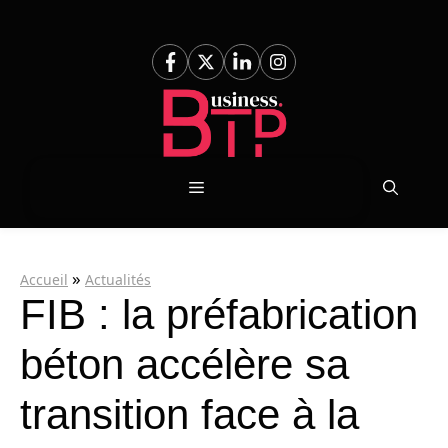
Aller
au
contenu
Menu
»
Accueil
Actualités
FIB : la préfabrication
béton accélère sa
transition face à la